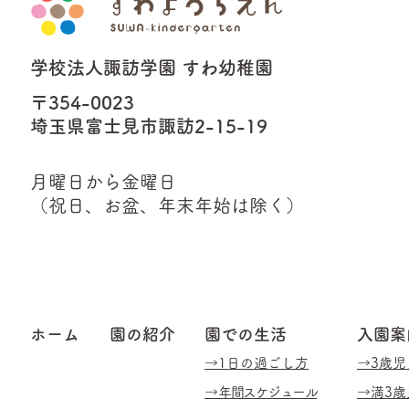
学校法人諏訪学園 すわ幼稚園
〒354-0023
埼玉県富士見市諏訪2-15-19
月曜日から金曜日
（祝日、お盆、年末年始は除く）
ホーム
園の紹介
園での生活
​入園
​→1日の過ごし方
→3歳児
​→
年間スケジュール
→満3歳